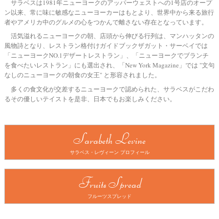
サラベスは1981年ニューヨークのアッパーウェストへの1号店のオープ
ン以来、
常に味に敏感なニューヨーカーはもとより、
世界中から来る旅行
者やアメリカ中のグルメの心をつかんで離さない存在となっています。
活気溢れるニューヨークの朝、店頭から伸びる行列は、マンハッタンの
風物詩となり、
レストラン格付けガイドブックザガット・サーベイでは
「ニューヨークNO.1デザートレストラン」、「ニューヨークでブランチ
を食べたいレストラン」にも選出され、
「New York Magazine」では "文句
なしのニューヨークの朝食の女王" と形容されました。
多くの食文化が交差するニューヨークで認められた、
サラベスがこだわ
るその優しいテイストを是非、日本でもお楽しみください。
Sarabeth Levine
サラベス・レヴィーン プロフィール
Fruits Spread
フルーツスプレッド