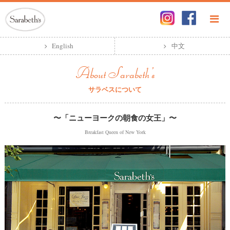
English
中文
About Sarabeth's
サラベスについて
〜「ニューヨークの朝食の女王」〜
Breakfast Queen of New York