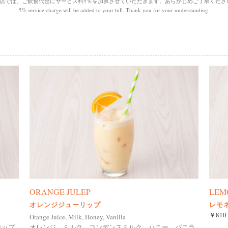
当店では、ご飲食代金にサービス料5％を加算させていただきます。
あらかじめご了承くださ
5% service charge will be added to your bill.
Thank you for your understanding.
ORANGE JULEP
LEM
オレンジジューリップ
レモネ
￥810
Orange Juice, Milk, Honey, Vanilla
ロップ
オレンジ、ミルク、コンデンスミルク、ハニー、バニラ