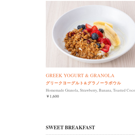
GREEK YOGURT & GRANOLA
グリークヨーグルト&グラノーラボウル
Homemade Granola, Strawberry, Banana, Toasted Coc
￥1,600
SWEET BREAKFAST