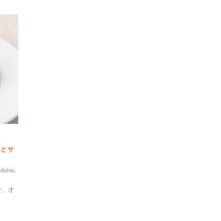
クとサ
daise,
ン、オ