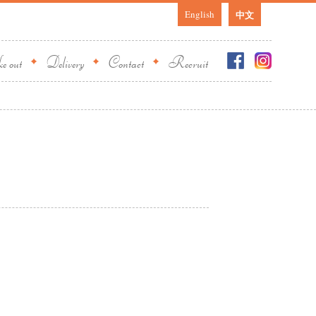
English
中文
 out
Delivery
Contact
Recruit